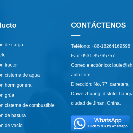
ducto
CONTÁCTENOS
n de carga
Teléfono: +86-18264169598
ete
Fax: 0531-85765757
n tractor
Correo electrónico: louie@s
auto.com
n cisterna de agua
Dirección: No. 77, carretera
n hormigonera
Daweizhuang, distrito Tianqi
n grúa
ciudad de Jinan, China.
n cisterna de combustible
n de basura
n de vacío