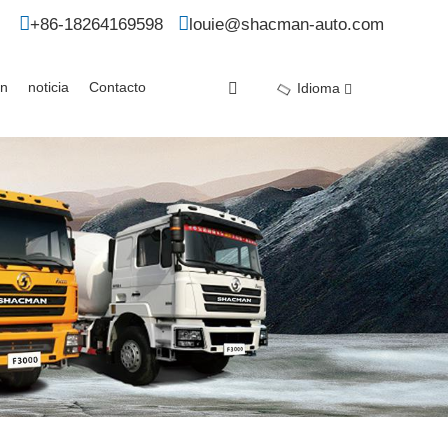
+86-18264169598
louie@shacman-auto.com
ón
noticia
Contacto
Idioma