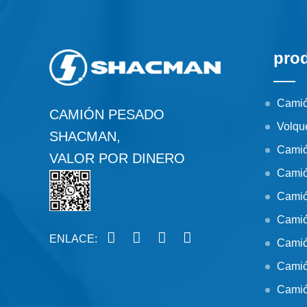
pro
Camió
CAMIÓN PESADO
Volqu
SHACMAN,
Camió
VALOR POR DINERO
Camió
Camió
Camió
ENLACE:
Camió
Camió
Camió