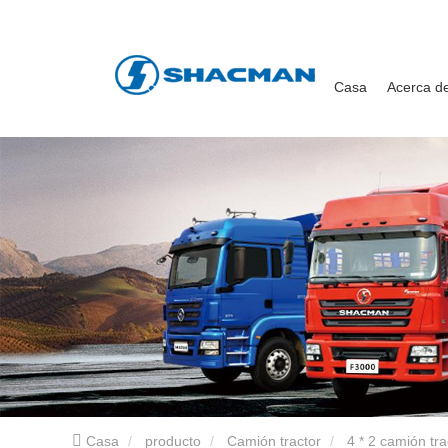
Casa
Acerca d
Casa
producto
Camión tractor
4 * 2 camión tra